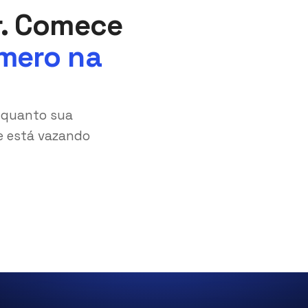
r. Comece
mero na
 quanto sua
e está vazando