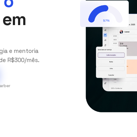
 o
em
gia e mentoria
 de R$300/mês.
arber