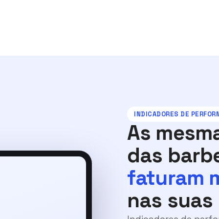
INDICADORES DE PERFO
As mesma
das barb
faturam 
nas suas