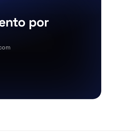
ento por
 com