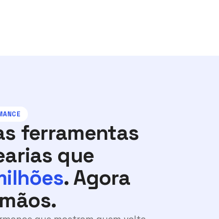
RMANCE
s ferramentas
earias que
milhões
. Agora
 mãos.