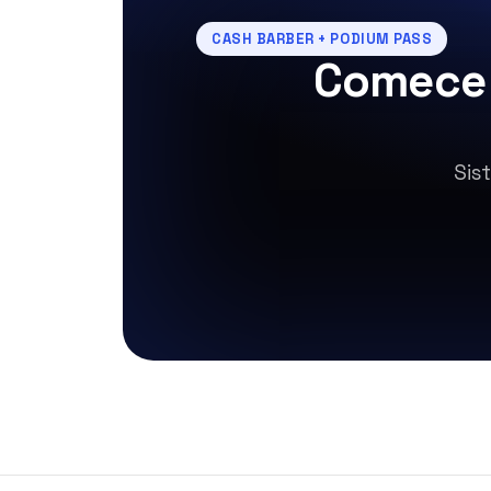
CASH BARBER + PODIUM PASS
Comece 
Sis